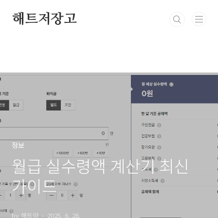
본문 바로가기
해트저장고
정보
월급 실수령액 계산기 최신
가이드
by 해트얌
2025. 6. 26.