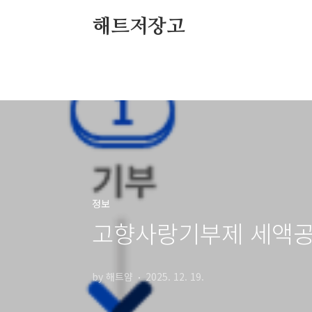
본문 바로가기
해트저장고
정보
고향사랑기부제 세액공제
by 해트얌
2025. 12. 19.